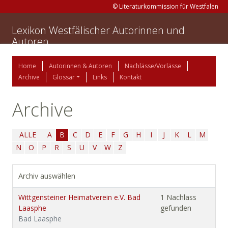
© Literaturkommission für Westfalen
Lexikon Westfälischer Autorinnen und
Autoren
Home
Autorinnen & Autoren
Nachlässe/Vorlässe
Archive
Glossar
Links
Kontakt
Archive
ALLE
A
B
C
D
E
F
G
H
I
J
K
L
M
N
O
P
R
S
U
V
W
Z
Archiv auswählen
Wittgensteiner Heimatverein e.V. Bad
1 Nachlass
Laasphe
gefunden
Bad Laasphe