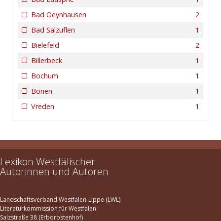
Bad Oeynhausen
2
Bad Salzuflen
1
Bielefeld
2
Billerbeck
1
Bochum
1
Bönen
1
Vreden
1
Lexikon Westfälischer
Autorinnen und Autoren
Landschaftsverband Westfalen-Lippe (LWL)
Literaturkommission für Westfalen
Salzstraße 38 (Erbdrostenhof)