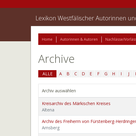
Lexikon Westfälischer Autorinnen u
Home
Autorinnen & Autoren
Nachlässe/Vorläs
Archive
ALLE
A
B
C
D
E
F
G
H
I
J
Archiv auswählen
Kreisarchiv des Märkischen Kreises
Altena
Archiv des Freiherrn von Fürstenberg-Herdringe
Arnsberg