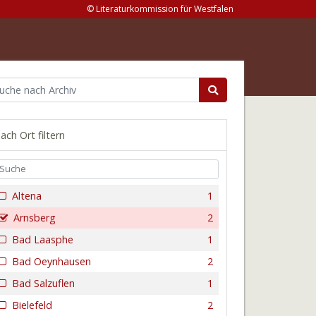
© Literaturkommission für Westfalen
ach Ort filtern
Altena
1
Arnsberg
2
Bad Laasphe
1
Bad Oeynhausen
2
Bad Salzuflen
1
Bielefeld
2