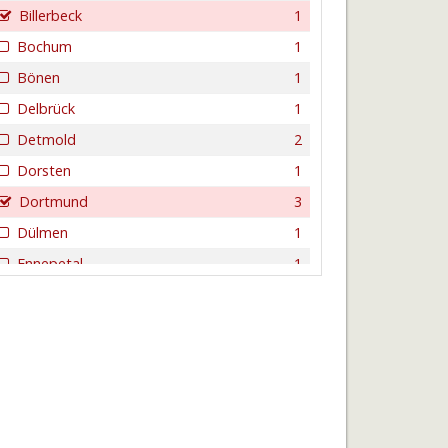
Billerbeck
1
Bochum
1
Bönen
1
Delbrück
1
Detmold
2
Dorsten
1
Dortmund
3
Dülmen
1
Ennepetal
1
Eslohe
1
Gelsenkirchen
1
Gescher
1
Gevelsberg
1
Hagen
1