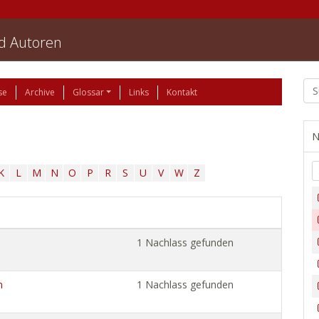
nd Autoren
se
Archive
Glossar
Links
Kontakt
N
K
L
M
N
O
P
R
S
U
V
W
Z
1 Nachlass gefunden
n
1 Nachlass gefunden