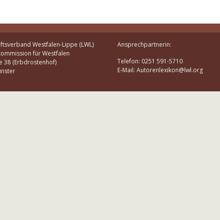
ftsverband Westfalen-Lippe (LWL)
Ansprechpartnerin:
kommission für Westfalen
Telefon: 0251 591-5710
e 38 (Erbdrostenhof)
E-Mail: Autorenlexikon@lwl.org
nster