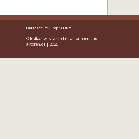
Datenschutz
|
Impressum
© lexikon-westfaelischer-autorinnen-und-
autoren.de | 2025