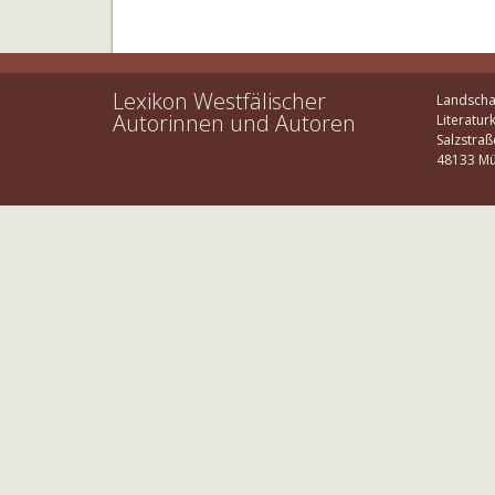
Lexikon Westfälischer
Landscha
Autorinnen und Autoren
Literatur
Salzstraß
48133 Mü