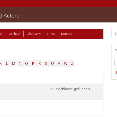
nd Autoren
se
Archive
Glossar
Links
Kontakt
N
K
L
M
N
O
P
R
S
U
V
W
Z
13 Nachlässe gefunden