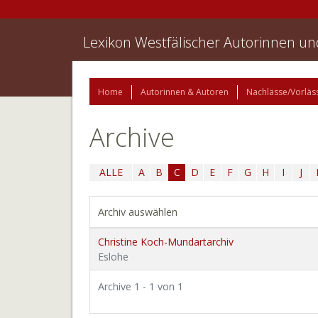
Lexikon Westfälischer Autorinnen u
Home
Autorinnen & Autoren
Nachlässe/Vorläs
Archive
ALLE
A
B
C
D
E
F
G
H
I
J
Archiv auswählen
Christine Koch-Mundartarchiv
Eslohe
Archive 1 - 1 von 1