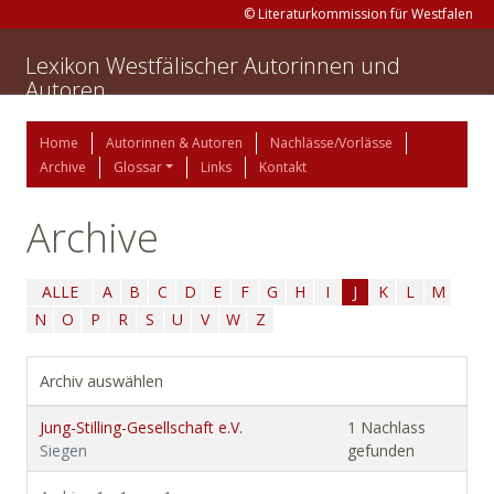
© Literaturkommission für Westfalen
Lexikon Westfälischer Autorinnen und
Autoren
Home
Autorinnen & Autoren
Nachlässe/Vorlässe
Archive
Glossar
Links
Kontakt
Archive
ALLE
A
B
C
D
E
F
G
H
I
J
K
L
M
N
O
P
R
S
U
V
W
Z
Archiv auswählen
Jung-Stilling-Gesellschaft e.V.
1 Nachlass
Siegen
gefunden