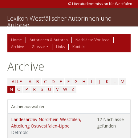
© Literaturkommission für Westfalen
Lexikon Westfälischer Autorinnen und
Autoren
Home
Autorinnen & Autoren
Nachlässe/Vorlässe
Archive
Glossar
Links
Kontakt
Archive
ALLE
A
B
C
D
E
F
G
H
I
J
K
L
M
N
O
P
R
S
U
V
W
Z
Archiv auswählen
Landesarchiv Nordrhein-Westfalen,
12 Nachlässe
Abteilung Ostwestfalen-Lippe
gefunden
Detmold