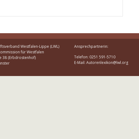
ftsverband Westfalen-Lippe (LWL)
Ansprechpartnerin:
kommission für Westfalen
Telefon: 0251 591-5710
e 38 (Erbdrostenhof)
E-Mail: Autorenlexikon@lwl.org
nster