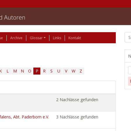
nd Autoren
se
Archive
Glossar
Links
Kontakt
N
K
L
M
N
O
P
R
S
U
V
W
Z
2 Nachlässe gefunden
alens, Abt. Paderborn e.V.
3 Nachlässe gefunden