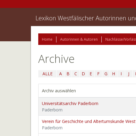
Lexikon Westfälischer Autorinnen u
Home
Autorinnen & Autoren
Nachlässe/Vorläs
Archive
ALLE
A
B
C
D
E
F
G
H
I
J
Archiv auswählen
Universitätsarchiv Paderborn
Paderborn
Verein für Geschichte und Altertumskunde Westf
Paderborn