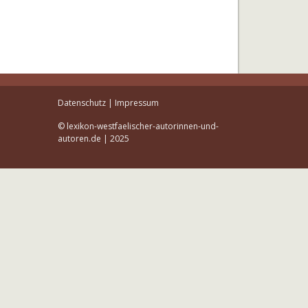
Datenschutz
|
Impressum
© lexikon-westfaelischer-autorinnen-und-
autoren.de | 2025