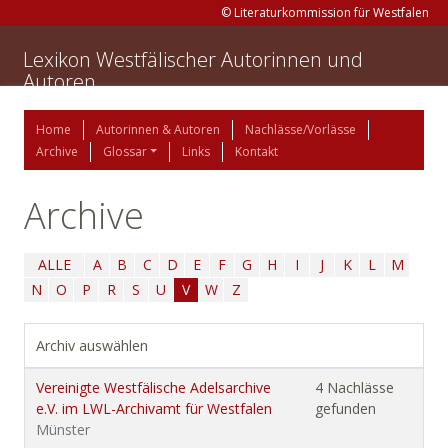
© Literaturkommission für Westfalen
Lexikon Westfälischer Autorinnen und
Autoren
Home
Autorinnen & Autoren
Nachlässe/Vorlässe
Archive
Glossar
Links
Kontakt
Archive
ALLE
A
B
C
D
E
F
G
H
I
J
K
L
M
N
O
P
R
S
U
V
W
Z
Archiv auswählen
Vereinigte Westfälische Adelsarchive
4 Nachlässe
e.V. im LWL-Archivamt für Westfalen
gefunden
Münster