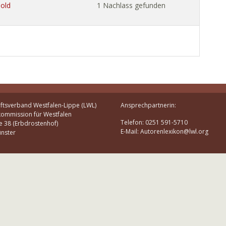
mold
1 Nachlass gefunden
ftsverband Westfalen-Lippe (LWL)
Ansprechpartnerin:
kommission für Westfalen
Telefon: 0251 591-5710
e 38 (Erbdrostenhof)
E-Mail: Autorenlexikon@lwl.org
nster