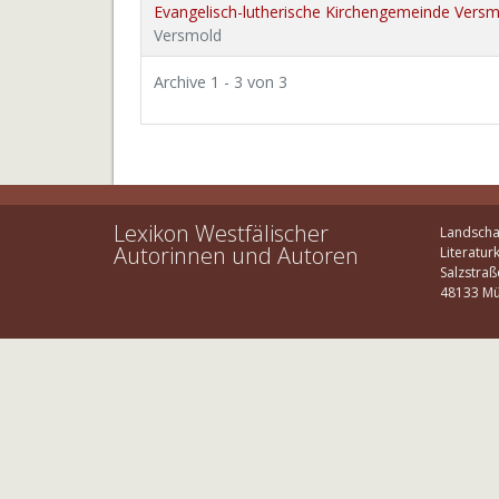
Evangelisch-lutherische Kirchengemeinde Vers
Versmold
Archive 1 - 3 von 3
Lexikon Westfälischer
Landscha
Autorinnen und Autoren
Literatur
Salzstraß
48133 Mü