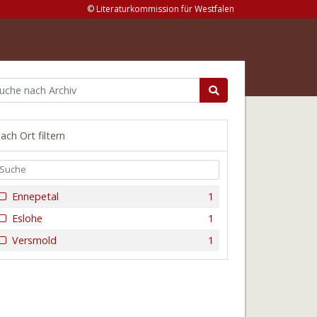
© Literaturkommission für Westfalen
ach Ort filtern
Ennepetal
1
Eslohe
1
Versmold
1