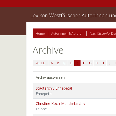
Lexikon Westfälischer Autorinnen u
Home
Autorinnen & Autoren
Nachlässe/Vorläs
Archive
ALLE
A
B
C
D
E
F
G
H
I
J
Archiv auswählen
Stadtarchiv Ennepetal
Ennepetal
Christine Koch-Mundartarchiv
Eslohe