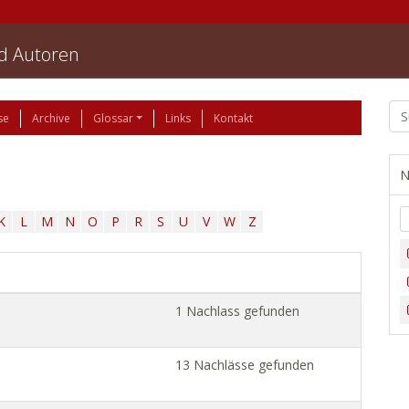
nd Autoren
se
Archive
Glossar
Links
Kontakt
N
K
L
M
N
O
P
R
S
U
V
W
Z
1 Nachlass gefunden
13 Nachlässe gefunden