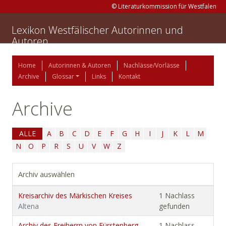
© Literaturkommission für Westfalen
Lexikon Westfälischer Autorinnen und
Autoren
Home
Autorinnen & Autoren
Nachlässe/Vorlässe
Archive
Glossar
Links
Kontakt
Archive
ALLE
A
B
C
D
E
F
G
H
I
J
K
L
M
N
O
P
R
S
U
V
W
Z
Archiv auswählen
Kreisarchiv des Märkischen Kreises
1 Nachlass
Altena
gefunden
Archiv des Freiherrn von Fürstenberg-
1 Nachlass