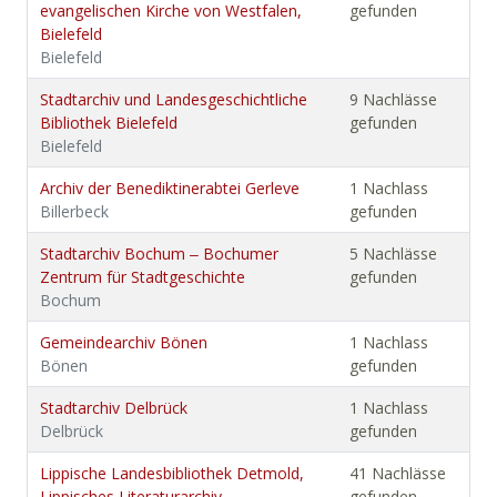
evangelischen Kirche von Westfalen,
gefunden
Bielefeld
Bielefeld
Stadtarchiv und Landesgeschichtliche
9 Nachlässe
Bibliothek Bielefeld
gefunden
Bielefeld
Archiv der Benediktinerabtei Gerleve
1 Nachlass
Billerbeck
gefunden
Stadtarchiv Bochum ‒ Bochumer
5 Nachlässe
Zentrum für Stadtgeschichte
gefunden
Bochum
Gemeindearchiv Bönen
1 Nachlass
Bönen
gefunden
Stadtarchiv Delbrück
1 Nachlass
Delbrück
gefunden
Lippische Landesbibliothek Detmold,
41 Nachlässe
Lippisches Literaturarchiv
gefunden