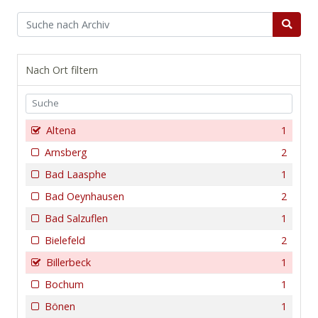
Nach Ort filtern
Altena
1
Arnsberg
2
Bad Laasphe
1
Bad Oeynhausen
2
Bad Salzuflen
1
Bielefeld
2
Billerbeck
1
Bochum
1
Bönen
1