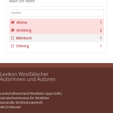
Nach Ort filtern
Altena
1
Arnsberg
2
Billerbeck
1
Olsberg
1
Lexikon Westfälischer
Autorinnen und Autoren
Landschaftsverband Westfalen-Lippe (LWL)
Literaturkommission für Westfalen
Salzstraße 38 (Erbdrostenhof)
48133 Münster