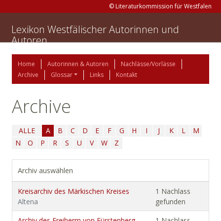
© Literaturkommission für Westfalen
Lexikon Westfälischer Autorinnen und
Autoren
Home
Autorinnen & Autoren
Nachlässe/Vorlässe
Archive
Glossar
Links
Kontakt
Archive
ALLE
A
B
C
D
E
F
G
H
I
J
K
L
M
N
O
P
R
S
U
V
W
Z
Archiv auswählen
Kreisarchiv des Märkischen Kreises
1 Nachlass
Altena
gefunden
Archiv des Freiherrn von Fürstenberg-
1 Nachlass