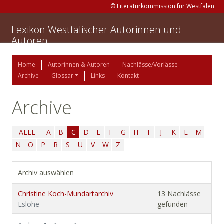
© Literaturkommission für Westfalen
Lexikon Westfälischer Autorinnen und
Autoren
Home
Autorinnen & Autoren
Nachlässe/Vorlässe
Archive
Glossar
Links
Kontakt
Archive
ALLE
A
B
C
D
E
F
G
H
I
J
K
L
M
N
O
P
R
S
U
V
W
Z
Archiv auswählen
Christine Koch-Mundartarchiv
13 Nachlässe
Eslohe
gefunden