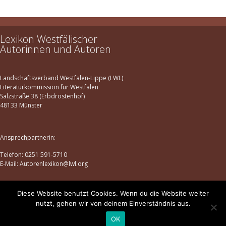
Herne
2
Ibbenbüren
1
Lexikon Westfälischer
Iserlohn
1
Autorinnen und Autoren
Kreuztal
1
Lemgo
1
Landschaftsverband Westfalen-Lippe (LWL)
Lennestadt
1
Literaturkommission für Westfalen
Salzstraße 38 (Erbdrostenhof)
Lippstadt
1
48133 Münster
Löhne
1
Lünen
1
Ansprechpartnerin:
Menden im Sauerland
1
Telefon: 0251 591-5710
Metelen
1
E-Mail: Autorenlexikon@lwl.org
Münster
1
Recklinghausen
1
Diese Website benutzt Cookies. Wenn du die Website weiter
Datenschutz
|
Impressum
nutzt, gehen wir von deinem Einverständnis aus.
Rheine
1
© lexikon-westfaelischer-autorinnen-und-autoren.de | 2025
OK
Rietberg
1