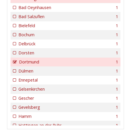
Bad Oeynhausen
1
Bad Salzuflen
1
Bielefeld
1
Bochum
1
Delbrück
1
Dorsten
1
Dortmund
1
Dülmen
1
Ennepetal
1
Gelsenkirchen
1
Gescher
1
Gevelsberg
1
Hamm
1
Hattingen an der Ruhr
1