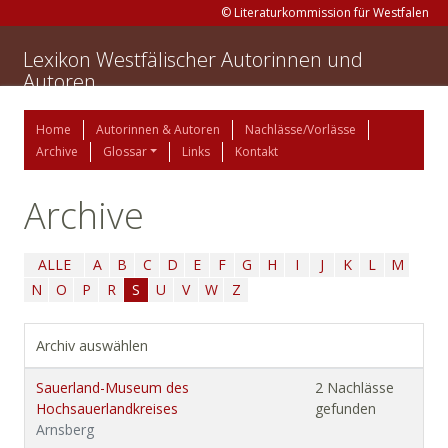
© Literaturkommission für Westfalen
Lexikon Westfälischer Autorinnen und
Autoren
Home
Autorinnen & Autoren
Nachlässe/Vorlässe
Archive
Glossar
Links
Kontakt
Archive
ALLE
A
B
C
D
E
F
G
H
I
J
K
L
M
N
O
P
R
S
U
V
W
Z
Archiv auswählen
Sauerland-Museum des
2 Nachlässe
Hochsauerlandkreises
gefunden
Arnsberg