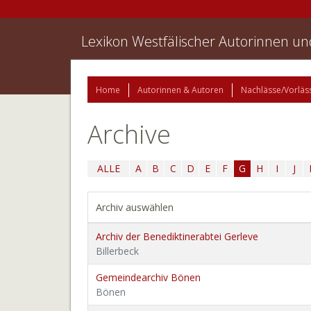
Lexikon Westfälischer Autorinnen u
Home
Autorinnen & Autoren
Nachlässe/Vorläs
Archive
ALLE
A
B
C
D
E
F
G
H
I
J
Archiv auswählen
Archiv der Benediktinerabtei Gerleve
Billerbeck
Gemeindearchiv Bönen
Bönen