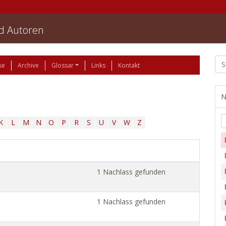
nd Autoren
se
Archive
Glossar
Links
Kontakt
N
K
L
M
N
O
P
R
S
U
V
W
Z
1 Nachlass gefunden
1 Nachlass gefunden