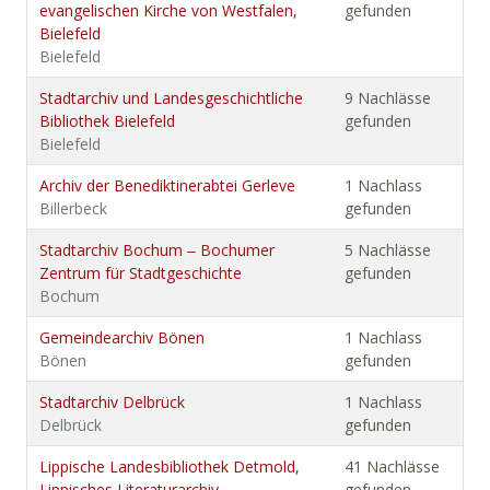
evangelischen Kirche von Westfalen,
gefunden
Bielefeld
Bielefeld
Stadtarchiv und Landesgeschichtliche
9 Nachlässe
Bibliothek Bielefeld
gefunden
Bielefeld
Archiv der Benediktinerabtei Gerleve
1 Nachlass
Billerbeck
gefunden
Stadtarchiv Bochum ‒ Bochumer
5 Nachlässe
Zentrum für Stadtgeschichte
gefunden
Bochum
Gemeindearchiv Bönen
1 Nachlass
Bönen
gefunden
Stadtarchiv Delbrück
1 Nachlass
Delbrück
gefunden
Lippische Landesbibliothek Detmold,
41 Nachlässe
Lippisches Literaturarchiv
gefunden