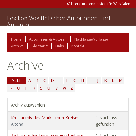
© Literaturkommission für Westfalen
Lexikon Westfälischer Autorinnen und
Autoren
Home
Autorinnen & Autoren
Nachlässe/Vorlässe
Archive
Glossar
Links
Kontakt
Archive
ALLE
A
B
C
D
E
F
G
H
I
J
K
L
M
N
O
P
R
S
U
V
W
Z
Archiv auswählen
Kreisarchiv des Märkischen Kreises
1 Nachlass
Altena
gefunden
Archiv des Freiherrn von Fürstenberg-
1 Nachlass