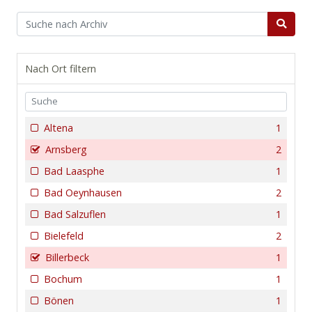
Nach Ort filtern
Altena
1
Arnsberg
2
Bad Laasphe
1
Bad Oeynhausen
2
Bad Salzuflen
1
Bielefeld
2
Billerbeck
1
Bochum
1
Bönen
1