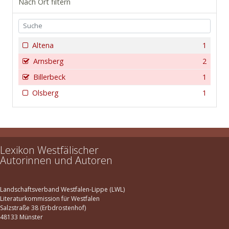
Nach Ort filtern
Altena
1
Arnsberg
2
Billerbeck
1
Olsberg
1
Lexikon Westfälischer
Autorinnen und Autoren
Landschaftsverband Westfalen-Lippe (LWL)
Literaturkommission für Westfalen
Salzstraße 38 (Erbdrostenhof)
48133 Münster