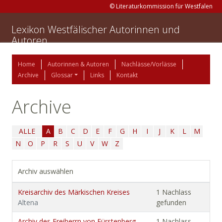
© Literaturkommission für Westfalen
Lexikon Westfälischer Autorinnen und
Autoren
Home
Autorinnen & Autoren
Nachlässe/Vorlässe
Archive
Glossar
Links
Kontakt
Archive
ALLE
A
B
C
D
E
F
G
H
I
J
K
L
M
N
O
P
R
S
U
V
W
Z
Archiv auswählen
Kreisarchiv des Märkischen Kreises
1 Nachlass
Altena
gefunden
Archiv des Freiherrn von Fürstenberg-
1 Nachlass