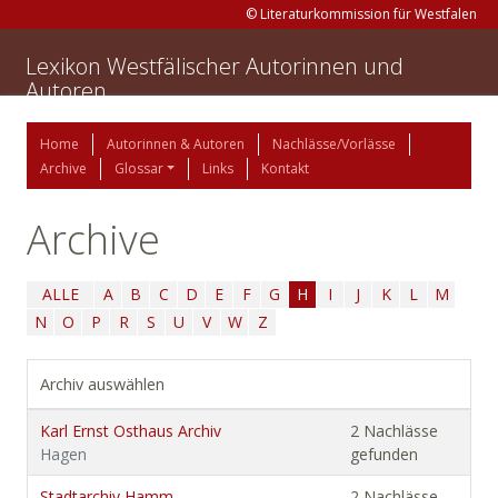
© Literaturkommission für Westfalen
Lexikon Westfälischer Autorinnen und
Autoren
Home
Autorinnen & Autoren
Nachlässe/Vorlässe
Archive
Glossar
Links
Kontakt
Archive
ALLE
A
B
C
D
E
F
G
H
I
J
K
L
M
N
O
P
R
S
U
V
W
Z
Archiv auswählen
Karl Ernst Osthaus Archiv
2 Nachlässe
Hagen
gefunden
Stadtarchiv Hamm
2 Nachlässe