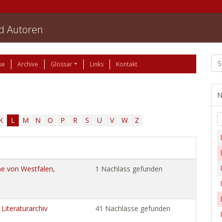
nd Autoren
se
Archive
Glossar
Links
Kontakt
N
K
L
M
N
O
P
R
S
U
V
W
Z
he von Westfalen,
1 Nachlass gefunden
Literaturarchiv
41 Nachlässe gefunden