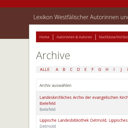
Lexikon Westfälischer Autorinnen u
Home
Autorinnen & Autoren
Nachlässe/Vorläs
Archive
ALLE
A
B
C
D
E
F
G
H
I
J
Archiv auswählen
Landeskirchliches Archiv der evangelischen Kirc
Bielefeld
Bielefeld
Lippische Landesbibliothek Detmold, Lippisches 
Detmold