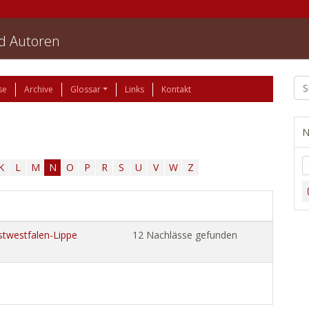
nd Autoren
se
Archive
Glossar
Links
Kontakt
N
K
L
M
N
O
P
R
S
U
V
W
Z
stwestfalen-Lippe
12 Nachlässe gefunden