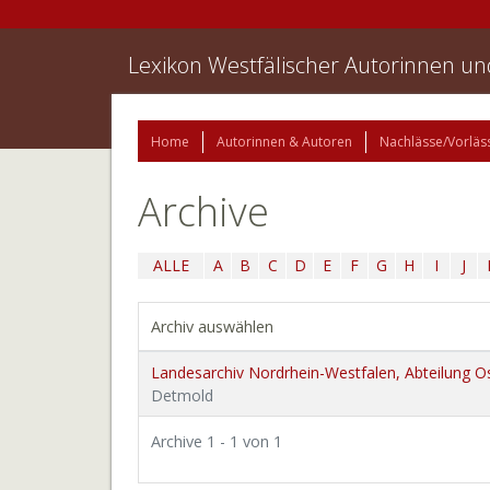
Lexikon Westfälischer Autorinnen u
Home
Autorinnen & Autoren
Nachlässe/Vorläs
Archive
ALLE
A
B
C
D
E
F
G
H
I
J
Archiv auswählen
Landesarchiv Nordrhein-Westfalen, Abteilung O
Detmold
Archive 1 - 1 von 1