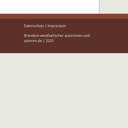
Datenschutz
|
Impressum
© lexikon-westfaelischer-autorinnen-und-
autoren.de | 2025