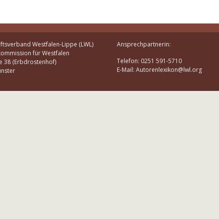
ftsverband Westfalen-Lippe (LWL)
Ansprechpartnerin:
kommission für Westfalen
Telefon: 0251 591-5710
e 38 (Erbdrostenhof)
E-Mail: Autorenlexikon@lwl.org
nster