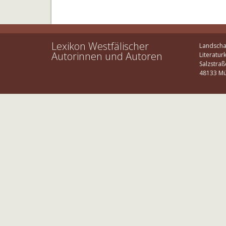
Lexikon Westfälischer
Landscha
Autorinnen und Autoren
Literatur
Salzstraß
48133 Mü