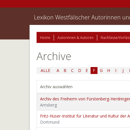
Lexikon Westfälischer Autorinnen u
Home
Autorinnen & Autoren
Nachlässe/Vorläs
Archive
ALLE
A
B
C
D
E
F
G
H
I
J
Archiv auswählen
Archiv des Freiherrn von Fürstenberg-Herdringe
Arnsberg
Fritz-Hüser-Institut für Literatur und Kultur der 
Dortmund