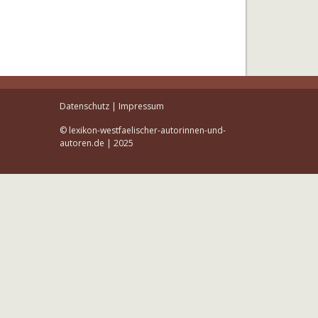
Datenschutz
|
Impressum
© lexikon-westfaelischer-autorinnen-und-
autoren.de | 2025