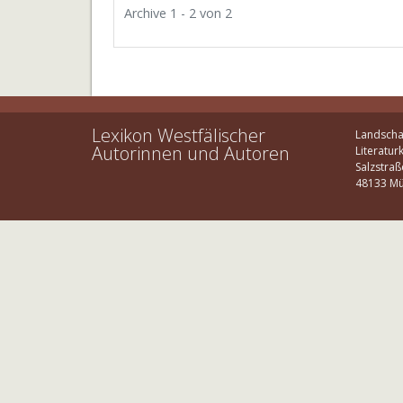
Archive 1 - 2 von 2
Lexikon Westfälischer
Landscha
Autorinnen und Autoren
Literatur
Salzstraß
48133 Mü