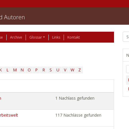
nd Autoren
se
Archive
Glossar
Links
Kontakt
N
K
L
M
N
O
P
R
S
U
V
W
Z
n
1 Nachlass gefunden
Arbeitswelt
117 Nachlässe gefunden