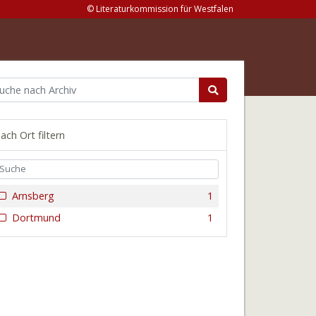
© Literaturkommission für Westfalen
ach Ort filtern
Arnsberg
1
Dortmund
1