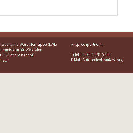
ftsverband Westfalen-Lippe (LWL)
Ansprechpartnerin:
kommission für Westfalen
Telefon: 0251 591-5710
e 38 (Erbdrostenhof)
E-Mail: Autorenlexikon@lwl.org
nster