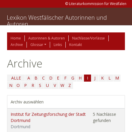
© Literaturkommission für Westfalen
Lexikon Westfälischer Autorinnen und
Autoren
Home
Autorinnen & Autoren
Nachlässe/Vorlässe
Archive
Glossar
Links
Kontakt
Archive
ALLE
A
B
C
D
E
F
G
H
I
J
K
L
M
N
O
P
R
S
U
V
W
Z
Archiv auswählen
Institut für Zeitungsforschung der Stadt
5 Nachlässe
Dortmund
gefunden
Dortmund