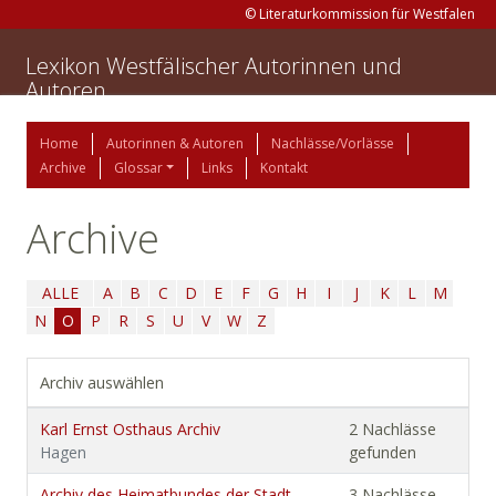
© Literaturkommission für Westfalen
Lexikon Westfälischer Autorinnen und
Autoren
Home
Autorinnen & Autoren
Nachlässe/Vorlässe
Archive
Glossar
Links
Kontakt
Archive
ALLE
A
B
C
D
E
F
G
H
I
J
K
L
M
N
O
P
R
S
U
V
W
Z
Archiv auswählen
Karl Ernst Osthaus Archiv
2 Nachlässe
Hagen
gefunden
Archiv des Heimatbundes der Stadt
3 Nachlässe