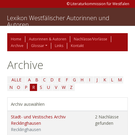
© Literaturkommission für Westfalen
Lexikon Westfälischer Autorinnen und
Autoren
Home
Autorinnen & Autoren
Nachlässe/Vorlässe
Archive
Glossar
Links
Kontakt
Archive
ALLE
A
B
C
D
E
F
G
H
I
J
K
L
M
N
O
P
R
S
U
V
W
Z
Archiv auswählen
Stadt- und Vestisches Archiv
2 Nachlässe
Recklinghausen
gefunden
Recklinghausen