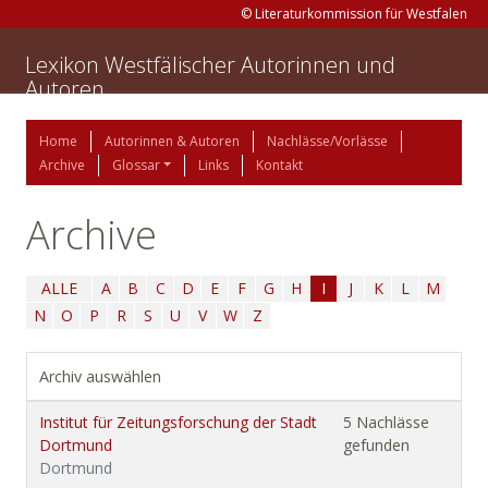
© Literaturkommission für Westfalen
Lexikon Westfälischer Autorinnen und
Autoren
Home
Autorinnen & Autoren
Nachlässe/Vorlässe
Archive
Glossar
Links
Kontakt
Archive
ALLE
A
B
C
D
E
F
G
H
I
J
K
L
M
N
O
P
R
S
U
V
W
Z
Archiv auswählen
Institut für Zeitungsforschung der Stadt
5 Nachlässe
Dortmund
gefunden
Dortmund