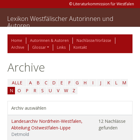
© Literaturkommission für Westfalen
Lexikon Westfälischer Autorinnen und
Autoren
Home
Autorinnen & Autoren
Nachlässe/Vorlässe
Archive
Glossar
Links
Kontakt
Archive
ALLE
A
B
C
D
E
F
G
H
I
J
K
L
M
N
O
P
R
S
U
V
W
Z
Archiv auswählen
Landesarchiv Nordrhein-Westfalen,
12 Nachlässe
Abteilung Ostwestfalen-Lippe
gefunden
Detmold