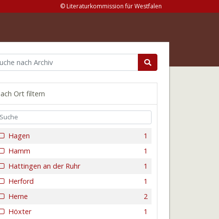
© Literaturkommission für Westfalen
ach Ort filtern
Hagen
1
Hamm
1
Hattingen an der Ruhr
1
Herford
1
Herne
2
Höxter
1