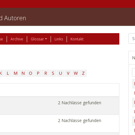
nd Autoren
se
Archive
Glossar
Links
Kontakt
N
K
L
M
N
O
P
R
S
U
V
W
Z
2 Nachlässe gefunden
2 Nachlässe gefunden