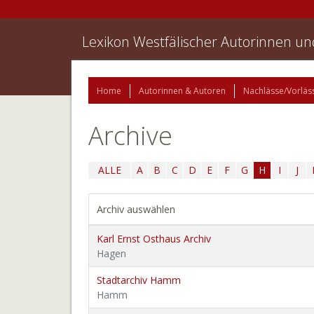
Lexikon Westfälischer Autorinnen u
Home
Autorinnen & Autoren
Nachlässe/Vorläs
Archive
ALLE
A
B
C
D
E
F
G
H
I
J
Archiv auswählen
Karl Ernst Osthaus Archiv
Hagen
Stadtarchiv Hamm
Hamm