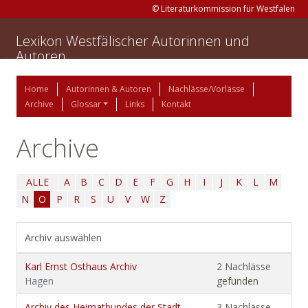
© Literaturkommission für Westfalen
Lexikon Westfälischer Autorinnen und
Autoren
Home
Autorinnen & Autoren
Nachlässe/Vorlässe
Archive
Glossar
Links
Kontakt
Archive
ALLE
A
B
C
D
E
F
G
H
I
J
K
L
M
N
O
P
R
S
U
V
W
Z
Archiv auswählen
Karl Ernst Osthaus Archiv
2 Nachlässe
Hagen
gefunden
Archiv des Heimatbundes der Stadt
3 Nachlässe