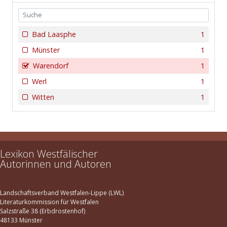
Bad Laasphe
1
Münster
1
Warendorf
1
Werl
1
Witten
1
Lexikon Westfälischer
Autorinnen und Autoren
Landschaftsverband Westfalen-Lippe (LWL)
Literaturkommission für Westfalen
Salzstraße 38 (Erbdrostenhof)
48133 Münster