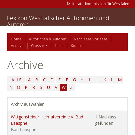
© Literaturkommission für Westfalen
Lexikon Westfälischer Autorinnen und
Autoren
Home
Autorinnen & Autoren
Nachlässe/Vorlässe
Archive
Glossar
Links
Kontakt
Archive
ALLE
A
B
C
D
E
F
G
H
I
J
K
L
M
N
O
P
R
S
U
V
W
Z
Archiv auswählen
Wittgensteiner Heimatverein e.V. Bad
1 Nachlass
Laasphe
gefunden
Bad Laasphe