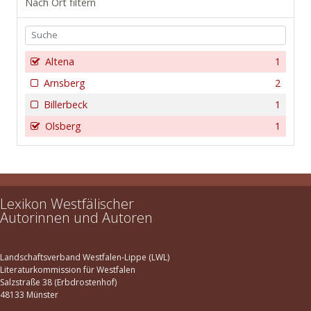
Nach Ort filtern
Altena
1
Arnsberg
2
Billerbeck
1
Olsberg
1
Lexikon Westfälischer
Autorinnen und Autoren
Landschaftsverband Westfalen-Lippe (LWL)
Literaturkommission für Westfalen
Salzstraße 38 (Erbdrostenhof)
48133 Münster