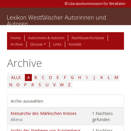
© Literaturkommission für Westfalen
Lexikon Westfälischer Autorinnen und
Autoren
Home
Autorinnen & Autoren
Nachlässe/Vorlässe
Archive
Glossar
Links
Kontakt
Archive
ALLE
A
B
C
D
E
F
G
H
I
J
K
L
M
N
O
P
R
S
U
V
W
Z
Archiv auswählen
Kreisarchiv des Märkischen Kreises
1 Nachlass
Altena
gefunden
Archiv des Freiherrn von Fürstenberg-
1 Nachlass