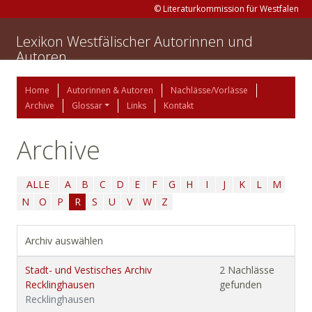
© Literaturkommission für Westfalen
Lexikon Westfälischer Autorinnen und
Autoren
Home
Autorinnen & Autoren
Nachlässe/Vorlässe
Archive
Glossar
Links
Kontakt
Archive
ALLE
A
B
C
D
E
F
G
H
I
J
K
L
M
N
O
P
R
S
U
V
W
Z
Archiv auswählen
Stadt- und Vestisches Archiv
2 Nachlässe
Recklinghausen
gefunden
Recklinghausen