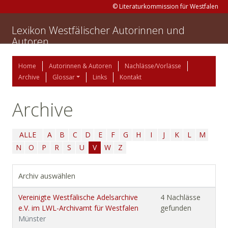
© Literaturkommission für Westfalen
Lexikon Westfälischer Autorinnen und
Autoren
Home
Autorinnen & Autoren
Nachlässe/Vorlässe
Archive
Glossar
Links
Kontakt
Archive
ALLE
A
B
C
D
E
F
G
H
I
J
K
L
M
N
O
P
R
S
U
V
W
Z
Archiv auswählen
Vereinigte Westfälische Adelsarchive
4 Nachlässe
e.V. im LWL-Archivamt für Westfalen
gefunden
Münster