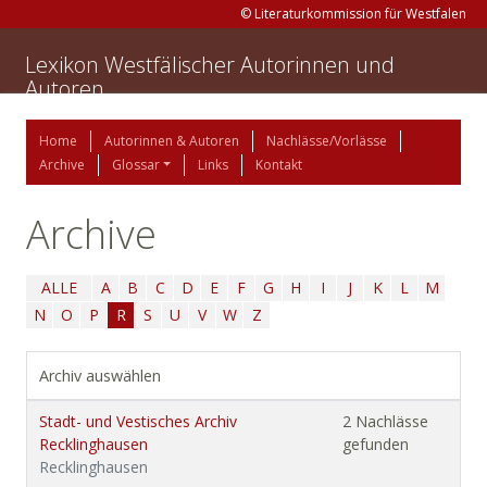
© Literaturkommission für Westfalen
Lexikon Westfälischer Autorinnen und
Autoren
Home
Autorinnen & Autoren
Nachlässe/Vorlässe
Archive
Glossar
Links
Kontakt
Archive
ALLE
A
B
C
D
E
F
G
H
I
J
K
L
M
N
O
P
R
S
U
V
W
Z
Archiv auswählen
Stadt- und Vestisches Archiv
2 Nachlässe
Recklinghausen
gefunden
Recklinghausen