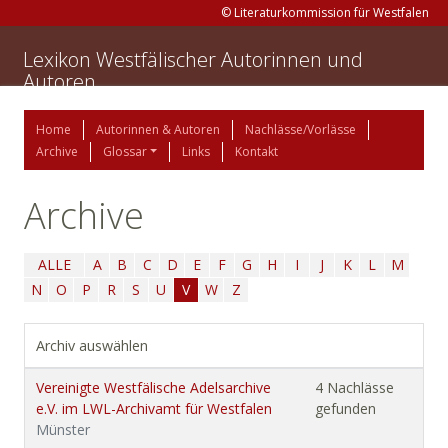
© Literaturkommission für Westfalen
Lexikon Westfälischer Autorinnen und
Autoren
Home
Autorinnen & Autoren
Nachlässe/Vorlässe
Archive
Glossar
Links
Kontakt
Archive
ALLE
A
B
C
D
E
F
G
H
I
J
K
L
M
N
O
P
R
S
U
V
W
Z
Archiv auswählen
Vereinigte Westfälische Adelsarchive
4 Nachlässe
e.V. im LWL-Archivamt für Westfalen
gefunden
Münster