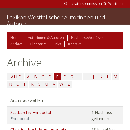
© Literaturkommission für Westfalen
Lexikon Westfälischer Autorinnen und
Autoren
Home
Autorinnen & Autoren
Nachlässe/Vorlässe
Archive
Glossar
Links
Kontakt
Archive
ALLE
A
B
C
D
E
F
G
H
I
J
K
L
M
N
O
P
R
S
U
V
W
Z
Archiv auswählen
Stadtarchiv Ennepetal
1 Nachlass
Ennepetal
gefunden
Christine Koch-Mundartarchiv
13 Nachlässe