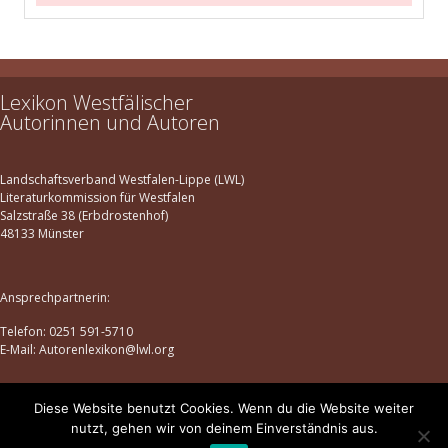
Lexikon Westfälischer
Autorinnen und Autoren
Landschaftsverband Westfalen-Lippe (LWL)
Literaturkommission für Westfalen
Salzstraße 38 (Erbdrostenhof)
48133 Münster
Ansprechpartnerin:
Telefon: 0251 591-5710
E-Mail: Autorenlexikon@lwl.org
Diese Website benutzt Cookies. Wenn du die Website weiter
Datenschutz
|
Impressum
nutzt, gehen wir von deinem Einverständnis aus.
© lexikon-westfaelischer-autorinnen-und-autoren.de | 2025