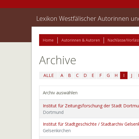
Lexikon Westfälischer Autorinnen u
Home
Autorinnen & Autoren
Nachlässe/Vorläs
Archive
ALLE
A
B
C
D
E
F
G
H
I
J
Archiv auswählen
Institut für Zeitungsforschung der Stadt Dortm
Dortmund
Institut für Stadtgeschichte / Stadtarchiv Gelsen
Gelsenkirchen