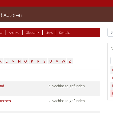
nd Autoren
se
Archive
Glossar
Links
Kontakt
N
K
L
M
N
O
P
R
S
U
V
W
Z
und
5 Nachlässe gefunden
kirchen
2 Nachlässe gefunden