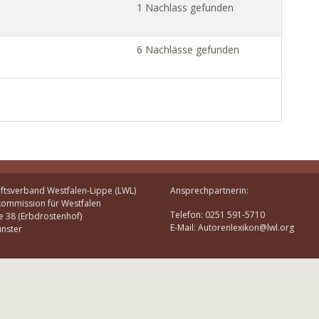
1 Nachlass gefunden
6 Nachlässe gefunden
ftsverband Westfalen-Lippe (LWL)
Ansprechpartnerin:
kommission für Westfalen
Telefon: 0251 591-5710
e 38 (Erbdrostenhof)
E-Mail: Autorenlexikon@lwl.org
nster