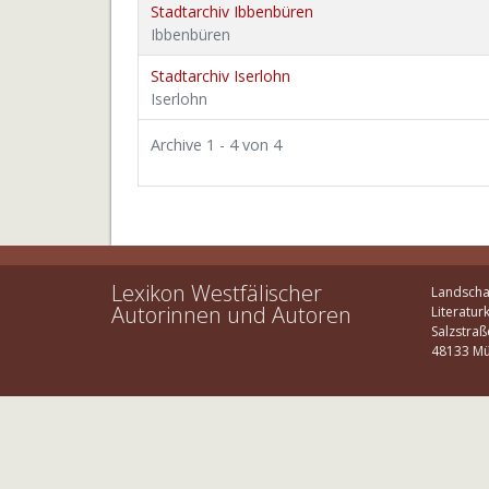
Stadtarchiv Ibbenbüren
Ibbenbüren
Stadtarchiv Iserlohn
Iserlohn
Archive 1 - 4 von 4
Lexikon Westfälischer
Landscha
Autorinnen und Autoren
Literatur
Salzstraß
48133 Mü