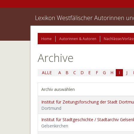
Lexikon Westfälischer Autorinnen u
Home
Autorinnen & Autoren
Nachlässe/Vorläs
Archive
ALLE
A
B
C
D
E
F
G
H
I
J
Archiv auswählen
Institut für Zeitungsforschung der Stadt Dortm
Dortmund
Institut für Stadtgeschichte / Stadtarchiv Gelsen
Gelsenkirchen