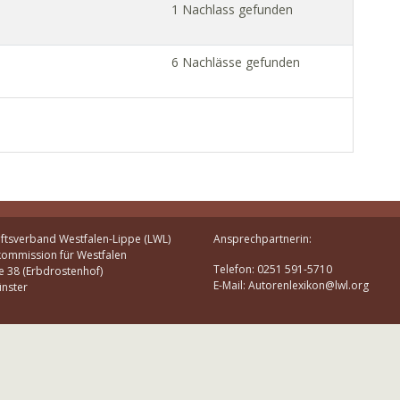
1 Nachlass gefunden
6 Nachlässe gefunden
ftsverband Westfalen-Lippe (LWL)
Ansprechpartnerin:
kommission für Westfalen
Telefon: 0251 591-5710
e 38 (Erbdrostenhof)
E-Mail: Autorenlexikon@lwl.org
nster