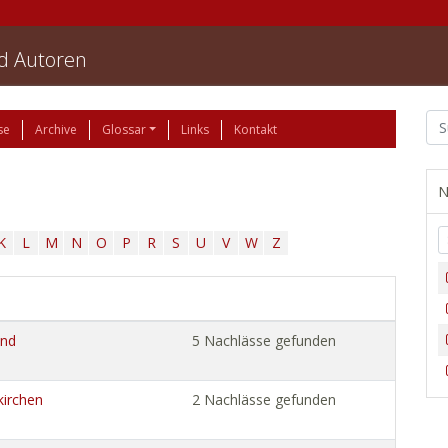
nd Autoren
se
Archive
Glossar
Links
Kontakt
N
K
L
M
N
O
P
R
S
U
V
W
Z
und
5 Nachlässe gefunden
kirchen
2 Nachlässe gefunden