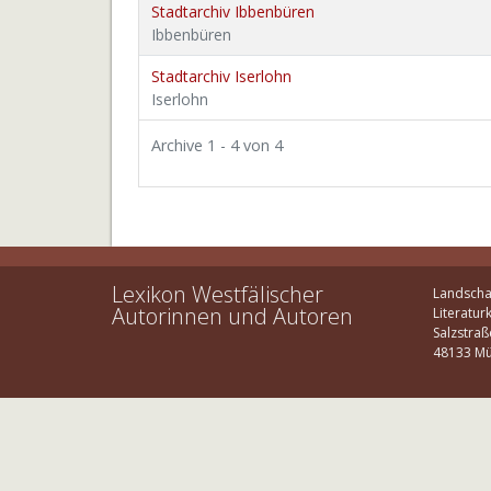
Stadtarchiv Ibbenbüren
Ibbenbüren
Stadtarchiv Iserlohn
Iserlohn
Archive 1 - 4 von 4
Lexikon Westfälischer
Landscha
Autorinnen und Autoren
Literatur
Salzstraß
48133 Mü