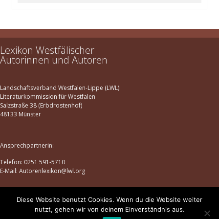
Lexikon Westfälischer
Autorinnen und Autoren
Landschaftsverband Westfalen-Lippe (LWL)
Literaturkommission für Westfalen
Salzstraße 38 (Erbdrostenhof)
48133 Münster
Ansprechpartnerin:
Telefon: 0251 591-5710
E-Mail: Autorenlexikon@lwl.org
Diese Website benutzt Cookies. Wenn du die Website weiter
Datenschutz
|
Impressum
nutzt, gehen wir von deinem Einverständnis aus.
© lexikon-westfaelischer-autorinnen-und-autoren.de | 2025