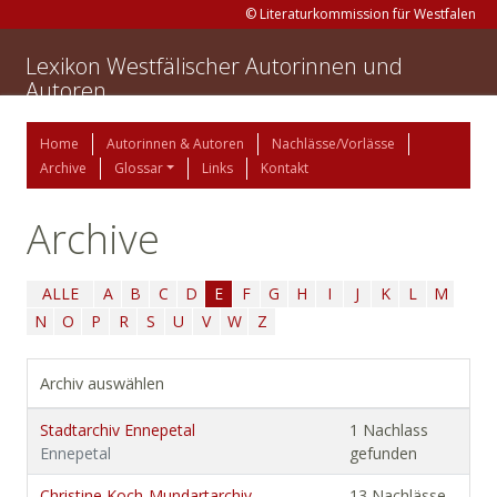
© Literaturkommission für Westfalen
Lexikon Westfälischer Autorinnen und
Autoren
Home
Autorinnen & Autoren
Nachlässe/Vorlässe
Archive
Glossar
Links
Kontakt
Archive
ALLE
A
B
C
D
E
F
G
H
I
J
K
L
M
N
O
P
R
S
U
V
W
Z
Archiv auswählen
Stadtarchiv Ennepetal
1 Nachlass
Ennepetal
gefunden
Christine Koch-Mundartarchiv
13 Nachlässe