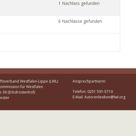
1 Nachlass gefunden
6 Nachlässe gefunden
ftsverband Westfalen-Lippe (LWL)
Ansprechpartnerin:
kommission für Westfalen
Telefon: 0251 591-5710
e 38 (Erbdrostenhof)
E-Mail: Autorenlexikon@lwl.org
nster