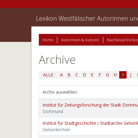
Lexikon Westfälischer Autorinnen u
Home
Autorinnen & Autoren
Nachlässe/Vorläs
Archive
ALLE
A
B
C
D
E
F
G
H
I
J
Archiv auswählen
Institut für Zeitungsforschung der Stadt Dortm
Dortmund
Institut für Stadtgeschichte / Stadtarchiv Gelsen
Gelsenkirchen