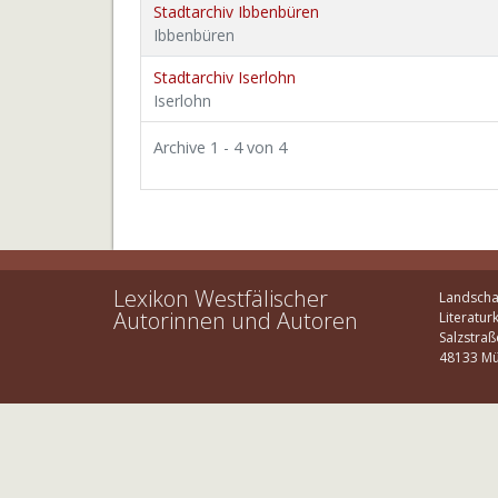
Stadtarchiv Ibbenbüren
Ibbenbüren
Stadtarchiv Iserlohn
Iserlohn
Archive 1 - 4 von 4
Lexikon Westfälischer
Landscha
Autorinnen und Autoren
Literatur
Salzstraß
48133 Mü