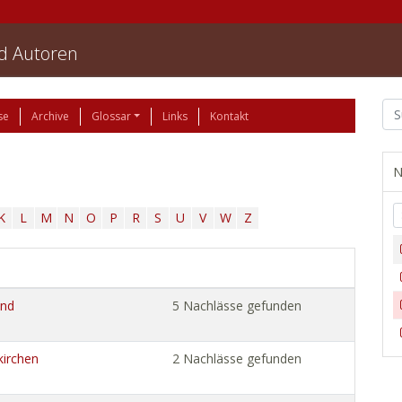
nd Autoren
se
Archive
Glossar
Links
Kontakt
N
K
L
M
N
O
P
R
S
U
V
W
Z
und
5 Nachlässe gefunden
kirchen
2 Nachlässe gefunden