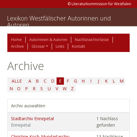
© Literaturkommission für Westfalen
Lexikon Westfälischer Autorinnen und
Autoren
Home
Autorinnen & Autoren
Nachlässe/Vorlässe
Archive
Glossar
Links
Kontakt
Archive
ALLE
A
B
C
D
E
F
G
H
I
J
K
L
M
N
O
P
R
S
U
V
W
Z
Archiv auswählen
Stadtarchiv Ennepetal
1 Nachlass
Ennepetal
gefunden
Christine Koch-Mundartarchiv
13 Nachlässe