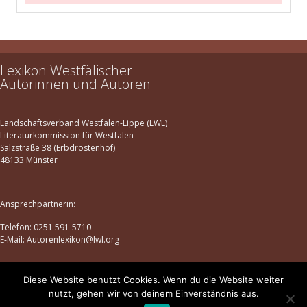
Lexikon Westfälischer
Autorinnen und Autoren
Landschaftsverband Westfalen-Lippe (LWL)
Literaturkommission für Westfalen
Salzstraße 38 (Erbdrostenhof)
48133 Münster
Ansprechpartnerin:
Telefon: 0251 591-5710
E-Mail: Autorenlexikon@lwl.org
Diese Website benutzt Cookies. Wenn du die Website weiter
Datenschutz
|
Impressum
nutzt, gehen wir von deinem Einverständnis aus.
© lexikon-westfaelischer-autorinnen-und-autoren.de | 2025