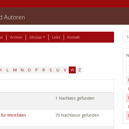
nd Autoren
se
Archive
Glossar
Links
Kontakt
N
K
L
M
N
O
P
R
S
U
V
W
Z
1 Nachlass gefunden
 für Westfalen
70 Nachlässe gefunden