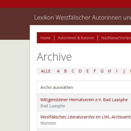
Lexikon Westfälischer Autorinnen u
Home
Autorinnen & Autoren
Nachlässe/Vorläs
Archive
ALLE
A
B
C
D
E
F
G
H
I
J
Archiv auswählen
Wittgensteiner Heimatverein e.V. Bad Laasphe
Bad Laasphe
Westfälisches Literaturarchiv im LWL-Archivamt
Münster