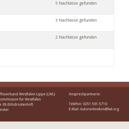
5 Nachlässe gefunden
3 Nachlässe gefunden
2 Nachlässe gefunden
ftsverband Westfalen-Lippe (LWL)
Ansprechpartnerin:
kommission für Westfalen
Telefon: 0251 591-5710
e 38 (Erbdrostenhof)
E-Mail: Autorenlexikon@lwl.org
nster