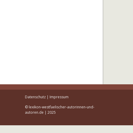
Datenschutz
|
Impressum
© lexikon-westfaelischer-autorinnen-und-
autoren.de | 2025