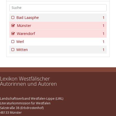
Bad Laasphe
1
Münster
1
Warendorf
1
Werl
1
Witten
1
Lexikon Westfälischer
Autorinnen und Autoren
Landschaftsverband Westfalen-Lippe (LWL)
Literaturkommission für Westfalen
Salzstraße 38 (Erbdrostenhof)
48133 Münster