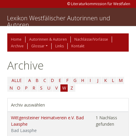
© Literaturkommission für Westfalen
Lexikon Westfälischer Autorinnen und
Autoren
Home
Autorinnen & Autoren
Nachlässe/Vorlässe
Archive
Glossar
Links
Kontakt
Archive
ALLE
A
B
C
D
E
F
G
H
I
J
K
L
M
N
O
P
R
S
U
V
W
Z
Archiv auswählen
Wittgensteiner Heimatverein e.V. Bad
1 Nachlass
Laasphe
gefunden
Bad Laasphe