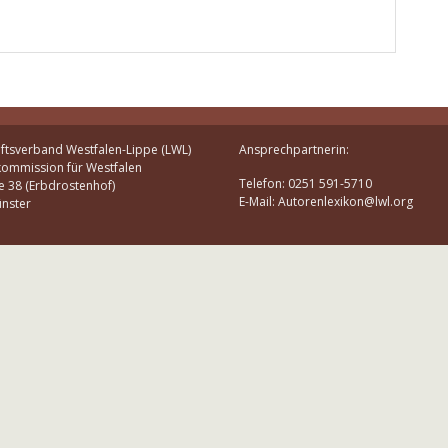
ftsverband Westfalen-Lippe (LWL)
Ansprechpartnerin:
kommission für Westfalen
Telefon: 0251 591-5710
e 38 (Erbdrostenhof)
E-Mail: Autorenlexikon@lwl.org
nster