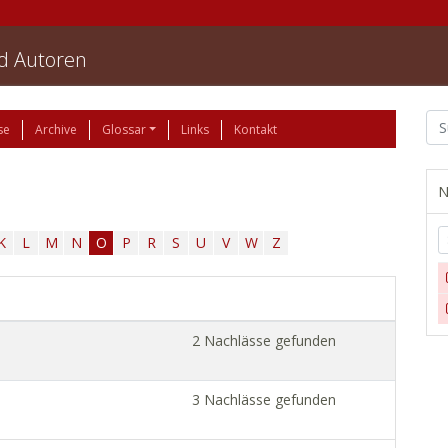
nd Autoren
se
Archive
Glossar
Links
Kontakt
N
K
L
M
N
O
P
R
S
U
V
W
Z
2 Nachlässe gefunden
3 Nachlässe gefunden