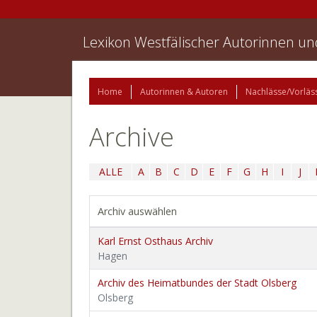
Lexikon Westfälischer Autorinnen u
Home
Autorinnen & Autoren
Nachlässe/Vorläs
Archive
ALLE
A
B
C
D
E
F
G
H
I
J
Archiv auswählen
Karl Ernst Osthaus Archiv
Hagen
Archiv des Heimatbundes der Stadt Olsberg
Olsberg