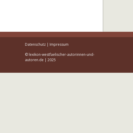
Datenschutz
|
Impressum
© lexikon-westfaelischer-autorinnen-und-
autoren.de | 2025