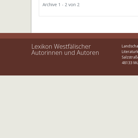
Archive 1 - 2 von 2
Lexikon Westfälischer
Landscha
Autorinnen und Autoren
Literatur
Salzstraß
48133 Mü