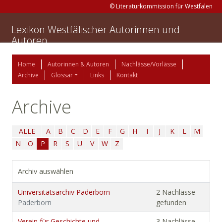
© Literaturkommission für Westfalen
Lexikon Westfälischer Autorinnen und
Autoren
Home
Autorinnen & Autoren
Nachlässe/Vorlässe
Archive
Glossar
Links
Kontakt
Archive
ALLE
A
B
C
D
E
F
G
H
I
J
K
L
M
N
O
P
R
S
U
V
W
Z
Archiv auswählen
Universitätsarchiv Paderborn
2 Nachlässe
Paderborn
gefunden
Verein für Geschichte und
3 Nachlässe