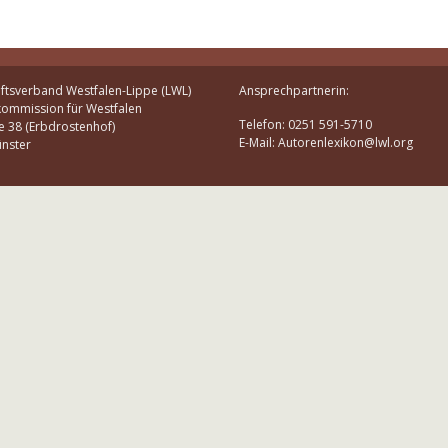
ftsverband Westfalen-Lippe (LWL)
Ansprechpartnerin:
kommission für Westfalen
Telefon: 0251 591-5710
e 38 (Erbdrostenhof)
E-Mail: Autorenlexikon@lwl.org
nster