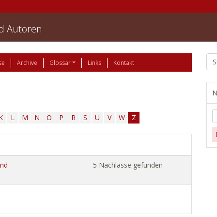
nd Autoren
se
Archive
Glossar
Links
Kontakt
N
K
L
M
N
O
P
R
S
U
V
W
Z
und
5 Nachlässe gefunden