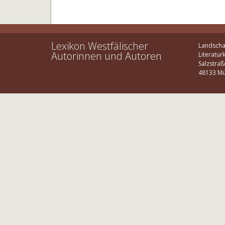
Lexikon Westfälischer
Landscha
Autorinnen und Autoren
Literatur
Salzstraß
48133 Mü