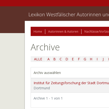
Lexikon Westfälischer Autorinnen u
Home
Autorinnen & Autoren
Nachlässe/Vorläs
Archive
ALLE
A
B
C
D
E
F
G
H
I
J
Archiv auswählen
Institut für Zeitungsforschung der Stadt Dortm
Dortmund
Archive 1 - 1 von 1