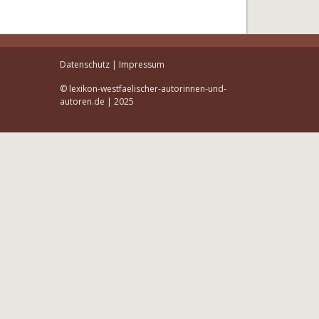
Datenschutz
|
Impressum
© lexikon-westfaelischer-autorinnen-und-
autoren.de | 2025