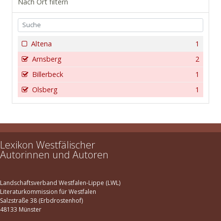
Nach Ort filtern
Altena
1
Arnsberg
2
Billerbeck
1
Olsberg
1
Lexikon Westfälischer
Autorinnen und Autoren
Landschaftsverband Westfalen-Lippe (LWL)
Literaturkommission für Westfalen
Salzstraße 38 (Erbdrostenhof)
48133 Münster