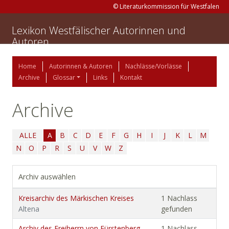
© Literaturkommission für Westfalen
Lexikon Westfälischer Autorinnen und
Autoren
Home
Autorinnen & Autoren
Nachlässe/Vorlässe
Archive
Glossar
Links
Kontakt
Archive
ALLE
A
B
C
D
E
F
G
H
I
J
K
L
M
N
O
P
R
S
U
V
W
Z
Archiv auswählen
Kreisarchiv des Märkischen Kreises
1 Nachlass
Altena
gefunden
Archiv des Freiherrn von Fürstenberg-
1 Nachlass