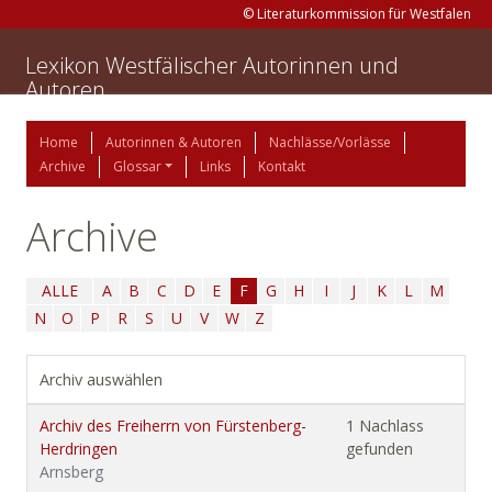
© Literaturkommission für Westfalen
Lexikon Westfälischer Autorinnen und
Autoren
Home
Autorinnen & Autoren
Nachlässe/Vorlässe
Archive
Glossar
Links
Kontakt
Archive
ALLE
A
B
C
D
E
F
G
H
I
J
K
L
M
N
O
P
R
S
U
V
W
Z
Archiv auswählen
Archiv des Freiherrn von Fürstenberg-
1 Nachlass
Herdringen
gefunden
Arnsberg