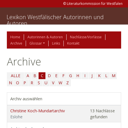
© Literaturkommission für Westfalen
Lexikon Westfälischer Autorinnen und
Autoren
Home
Autorinnen & Autoren
Nachlässe/Vorlässe
Archive
Glossar
Links
Kontakt
Archive
ALLE
A
B
C
D
E
F
G
H
I
J
K
L
M
N
O
P
R
S
U
V
W
Z
Archiv auswählen
Christine Koch-Mundartarchiv
13 Nachlässe
Eslohe
gefunden