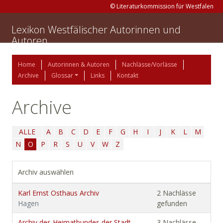
© Literaturkommission für Westfalen
Lexikon Westfälischer Autorinnen und
Autoren
Home
Autorinnen & Autoren
Nachlässe/Vorlässe
Archive
Glossar
Links
Kontakt
Archive
ALLE
A
B
C
D
E
F
G
H
I
J
K
L
M
N
O
P
R
S
U
V
W
Z
Archiv auswählen
Karl Ernst Osthaus Archiv
2 Nachlässe
Hagen
gefunden
Archiv des Heimatbundes der Stadt
3 Nachlässe