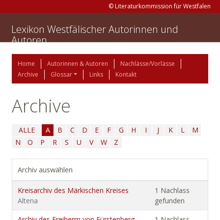
© Literaturkommission für Westfalen
Lexikon Westfälischer Autorinnen und
Autoren
Home
Autorinnen & Autoren
Nachlässe/Vorlässe
Archive
Glossar
Links
Kontakt
Archive
ALLE
A
B
C
D
E
F
G
H
I
J
K
L
M
N
O
P
R
S
U
V
W
Z
Archiv auswählen
Kreisarchiv des Märkischen Kreises
1 Nachlass
Altena
gefunden
Archiv des Freiherrn von Fürstenberg-
1 Nachlass