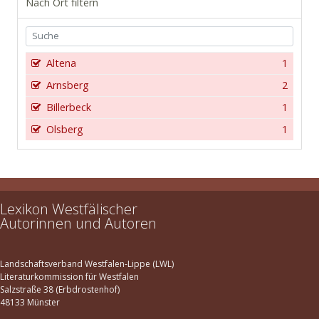
Nach Ort filtern
Altena
1
Arnsberg
2
Billerbeck
1
Olsberg
1
Lexikon Westfälischer
Autorinnen und Autoren
Landschaftsverband Westfalen-Lippe (LWL)
Literaturkommission für Westfalen
Salzstraße 38 (Erbdrostenhof)
48133 Münster