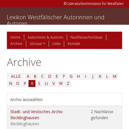
© Literaturkommission für Westfalen
Lexikon Westfälischer Autorinnen und
Autoren
Home
Autorinnen & Autoren
Nachlässe/Vorlässe
Archive
Glossar
Links
Kontakt
Archive
ALLE
A
B
C
D
E
F
G
H
I
J
K
L
M
N
O
P
R
S
U
V
W
Z
Archiv auswählen
Stadt- und Vestisches Archiv
2 Nachlässe
Recklinghausen
gefunden
Recklinghausen