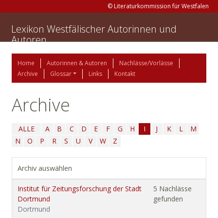
© Literaturkommission für Westfalen
Lexikon Westfälischer Autorinnen und
Autoren
Home
Autorinnen & Autoren
Nachlässe/Vorlässe
Archive
Glossar
Links
Kontakt
Archive
ALLE
A
B
C
D
E
F
G
H
I
J
K
L
M
N
O
P
R
S
U
V
W
Z
Archiv auswählen
Institut für Zeitungsforschung der Stadt
5 Nachlässe
Dortmund
gefunden
Dortmund